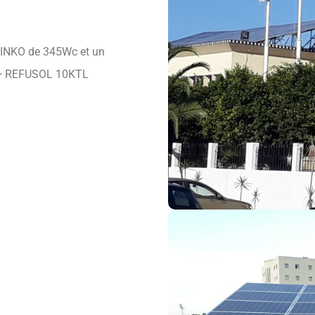
INKO de 345Wc et un
 + REFUSOL 10KTL