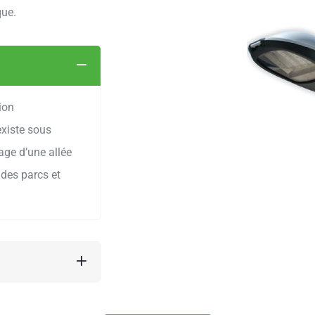
que.
ion
existe sous
rage d’une allée
 des parcs et