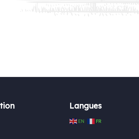
tion
Langues
EN
FR